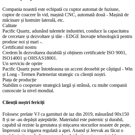
Compania noastră este echipată cu cuptor automat de fuziune,
cuptor de coacere în vid, mașină CNC, automată două - Mașină de
măcinare și lustruire laterală, etc.
Calitate
Pacific Quartz, adunând talentele industriei, conduce la capacitatea
de cercetare și dezvoltare și tăie - EDGE Inovație tehnologică pentru
produse noi și mari -.
Certificatul nostru
Credem în dezvoltarea durabilă și obținem certificatele ISO 9001,
ISO14001 și OHSAS18001.
Un serviciu de oprire
Pacific Quartz pune întotdeauna un accent deosebit pe câștigul - Win
și Long - Termen Parteneriat strategic cu clienții noștri.
Piața de producție
Stabilim o cooperare strategică largă și strânsă, cu multe companii
cunoscute la nivel mondial.
Clienții noștri fericiți
Folosesc prelate VJ ca garnituri de iaz din 2019, măsurând 90x150
ft și ne -au depășit așteptările. Materialul este puternic și durabil,
capabil să reziste la greutatea și mișcarea stocurilor noastre de pește,
împreună cu irigarea regulată a apei. Anand și Jeevak au făcut o