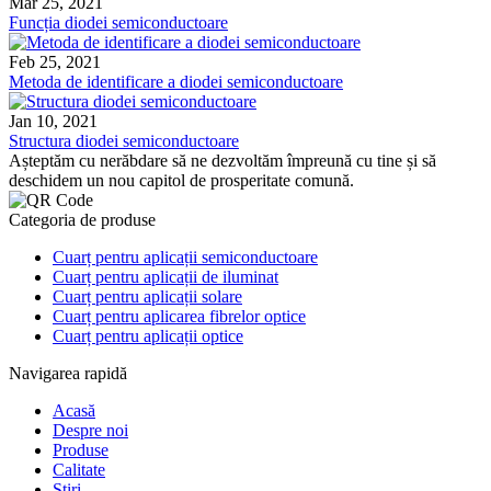
Mar 25, 2021
Funcția diodei semiconductoare
Feb 25, 2021
Metoda de identificare a diodei semiconductoare
Jan 10, 2021
Structura diodei semiconductoare
Așteptăm cu nerăbdare să ne dezvoltăm împreună cu tine și să
deschidem un nou capitol de prosperitate comună.
Categoria de produse
Cuarț pentru aplicații semiconductoare
Cuarț pentru aplicații de iluminat
Cuarț pentru aplicații solare
Cuarț pentru aplicarea fibrelor optice
Cuarț pentru aplicații optice
Navigarea rapidă
Acasă
Despre noi
Produse
Calitate
Ştiri