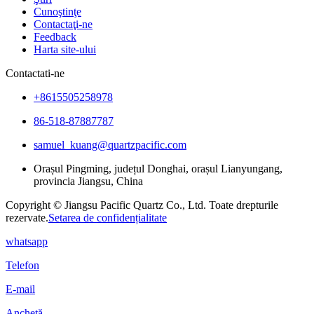
Cunoştinţe
Contactaţi-ne
Feedback
Harta site-ului
Contactati-ne
+8615505258978
86-518-87887787
samuel_kuang@quartzpacific.com
Orașul Pingming, județul Donghai, orașul Lianyungang,
provincia Jiangsu, China
Copyright © Jiangsu Pacific Quartz Co., Ltd. Toate drepturile
rezervate.
Setarea de confidențialitate
whatsapp
Telefon
E-mail
Anchetă