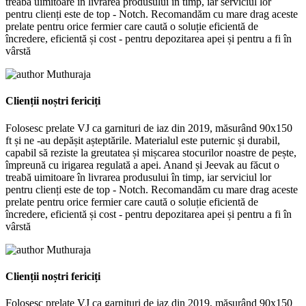
treabă uimitoare în livrarea produsului în timp, iar serviciul lor
pentru clienți este de top - Notch. Recomandăm cu mare drag aceste
prelate pentru orice fermier care caută o soluție eficientă de
încredere, eficientă și cost - pentru depozitarea apei și pentru a fi în
vârstă
Muthuraja
Clienții noștri fericiți
Folosesc prelate VJ ca garnituri de iaz din 2019, măsurând 90x150
ft și ne -au depășit așteptările. Materialul este puternic și durabil,
capabil să reziste la greutatea și mișcarea stocurilor noastre de pește,
împreună cu irigarea regulată a apei. Anand și Jeevak au făcut o
treabă uimitoare în livrarea produsului în timp, iar serviciul lor
pentru clienți este de top - Notch. Recomandăm cu mare drag aceste
prelate pentru orice fermier care caută o soluție eficientă de
încredere, eficientă și cost - pentru depozitarea apei și pentru a fi în
vârstă
Muthuraja
Clienții noștri fericiți
Folosesc prelate VJ ca garnituri de iaz din 2019, măsurând 90x150