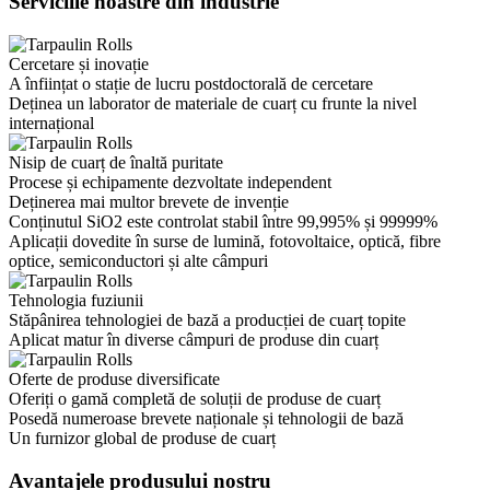
Serviciile noastre din industrie
Cercetare și inovație
A înființat o stație de lucru postdoctorală de cercetare
Deținea un laborator de materiale de cuarț cu frunte la nivel
internațional
Nisip de cuarț de înaltă puritate
Procese și echipamente dezvoltate independent
Deținerea mai multor brevete de invenție
Conținutul SiO2 este controlat stabil între 99,995% și 99999%
Aplicații dovedite în surse de lumină, fotovoltaice, optică, fibre
optice, semiconductori și alte câmpuri
Tehnologia fuziunii
Stăpânirea tehnologiei de bază a producției de cuarț topite
Aplicat matur în diverse câmpuri de produse din cuarț
Oferte de produse diversificate
Oferiți o gamă completă de soluții de produse de cuarț
Posedă numeroase brevete naționale și tehnologii de bază
Un furnizor global de produse de cuarț
Avantajele produsului nostru