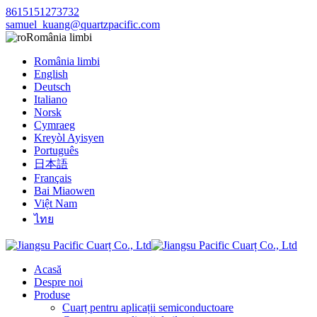
8615151273732
samuel_kuang@quartzpacific.com
România limbi
România limbi
English
Deutsch
Italiano
Norsk
Cymraeg
Kreyòl Ayisyen
Português
日本語
Français
Bai Miaowen
Việt Nam
ไทย
Acasă
Despre noi
Produse
Cuarț pentru aplicații semiconductoare