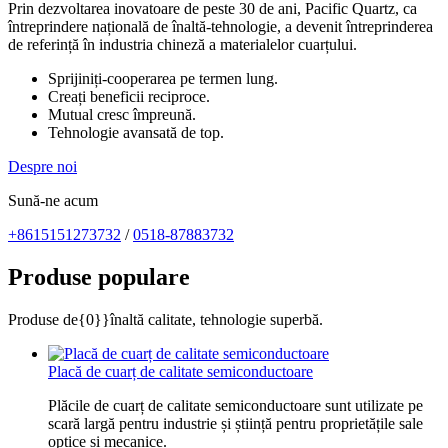
Prin dezvoltarea inovatoare de peste 30 de ani, Pacific Quartz, ca
întreprindere națională de înaltă-tehnologie, a devenit întreprinderea
de referință în industria chineză a materialelor cuarțului.
Sprijiniți-cooperarea pe termen lung.
Creați beneficii reciproce.
Mutual cresc împreună.
Tehnologie avansată de top.
Despre noi
Sună-ne acum
+8615151273732
/
0518-87883732
Produse populare
Produse de{0}}înaltă calitate, tehnologie superbă.
Placă de cuarț de calitate semiconductoare
Plăcile de cuarț de calitate semiconductoare sunt utilizate pe
scară largă pentru industrie și știință pentru proprietățile sale
optice și mecanice.